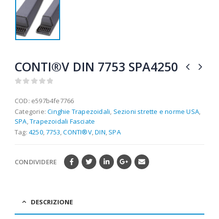
CONTI®V DIN 7753 SPA4250
0
out of 5
COD:
e597b4fe7766
Categorie:
Cinghie Trapezoidali
,
Sezioni strette e norme USA
,
SPA
,
Trapezoidali Fasciate
Tag:
4250
,
7753
,
CONTI®V
,
DIN
,
SPA
CONDIVIDERE
DESCRIZIONE