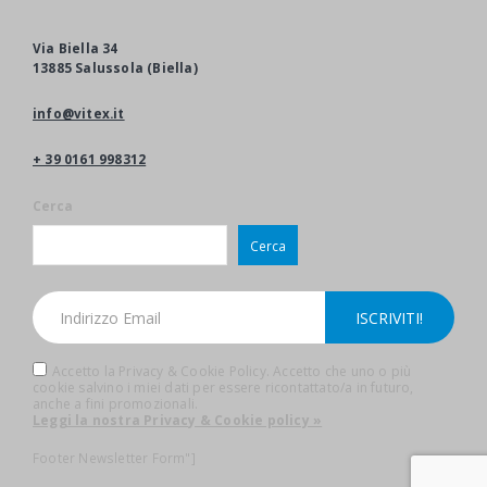
Via Biella 34
13885 Salussola (Biella)
info@vitex.it
+ 39 0161 998312
Cerca
Cerca
Accetto la Privacy & Cookie Policy. Accetto che uno o più
cookie salvino i miei dati per essere ricontattato/a in futuro,
anche a fini promozionali.
Leggi la nostra Privacy & Cookie policy »
Footer Newsletter Form"]