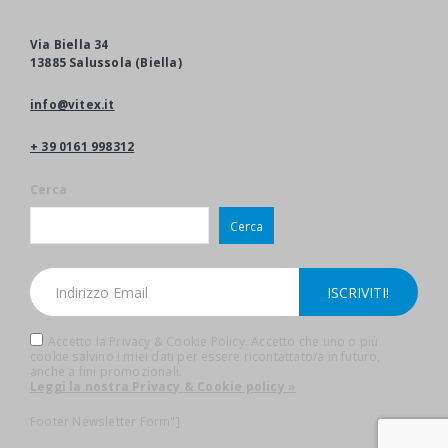
Via Biella 34
13885 Salussola (Biella)
info@vitex.it
+ 39 0161 998312
Cerca
Cerca
Accetto la Privacy & Cookie Policy. Accetto che uno o più
cookie salvino i miei dati per essere ricontattato/a in futuro,
anche a fini promozionali.
Leggi la nostra Privacy & Cookie policy »
Footer Newsletter Form"]