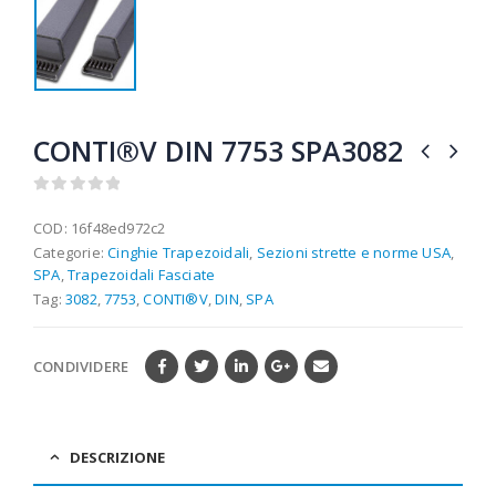
CONTI®V DIN 7753 SPA3082
0
out of 5
COD:
16f48ed972c2
Categorie:
Cinghie Trapezoidali
,
Sezioni strette e norme USA
,
SPA
,
Trapezoidali Fasciate
Tag:
3082
,
7753
,
CONTI®V
,
DIN
,
SPA
CONDIVIDERE
DESCRIZIONE