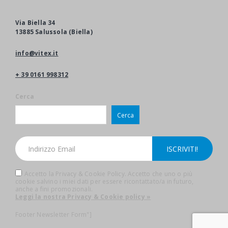
Via Biella 34
13885 Salussola (Biella)
info@vitex.it
+ 39 0161 998312
Cerca
Cerca
Accetto la Privacy & Cookie Policy. Accetto che uno o più
cookie salvino i miei dati per essere ricontattato/a in futuro,
anche a fini promozionali.
Leggi la nostra Privacy & Cookie policy »
Footer Newsletter Form"]