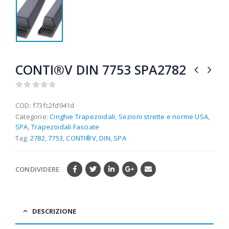
CONTI®V DIN 7753 SPA2782
0
out of 5
COD:
f73fc2fd941d
Categorie:
Cinghie Trapezoidali
,
Sezioni strette e norme USA
,
SPA
,
Trapezoidali Fasciate
Tag:
2782
,
7753
,
CONTI®V
,
DIN
,
SPA
CONDIVIDERE
DESCRIZIONE