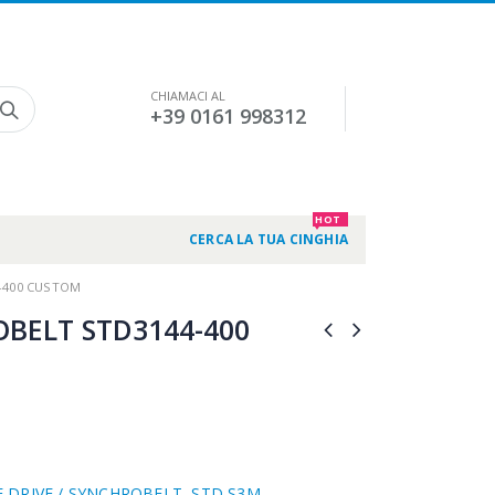
CHIAMACI AL
+39 0161 998312
HOT
CERCA LA TUA CINGHIA
-400 CUSTOM
BELT STD3144-400
 DRIVE / SYNCHROBELT
,
STD S3M