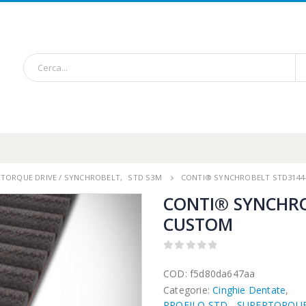
RTORQUE DRIVE / SYNCHROBELT
,
STD S3M
CONTI® SYNCHROBELT STD3144
CONTI® SYNCHRO
CUSTOM
0
out of 5
COD:
f5d80da647aa
Categorie:
Cinghie Dentate
,
PROFILO STD - SUPERTORQUE