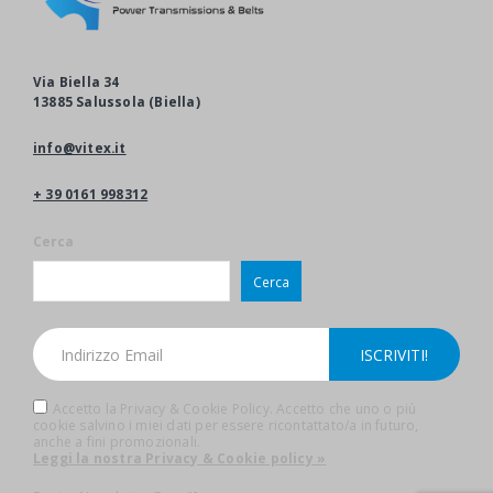
Via Biella 34
13885 Salussola (Biella)
info@vitex.it
+ 39 0161 998312
Cerca
Cerca
Accetto la Privacy & Cookie Policy. Accetto che uno o più
cookie salvino i miei dati per essere ricontattato/a in futuro,
anche a fini promozionali.
Leggi la nostra Privacy & Cookie policy »