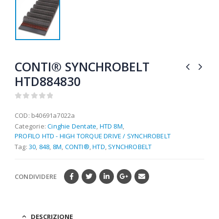
CONTI® SYNCHROBELT
HTD884830
0
out of 5
COD:
b40691a7022a
Categorie:
Cinghie Dentate
,
HTD 8M
,
PROFILO HTD - HIGH TORQUE DRIVE / SYNCHROBELT
Tag:
30
,
848
,
8M
,
CONTI®
,
HTD
,
SYNCHROBELT
CONDIVIDERE
DESCRIZIONE