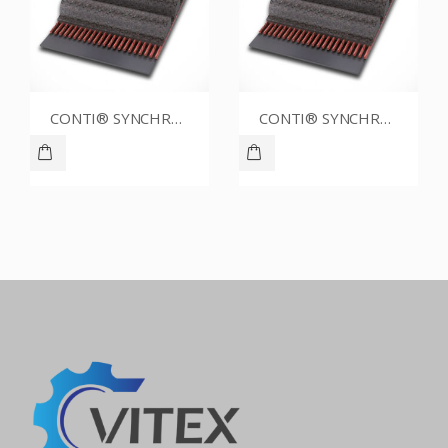
CONTI® SYNCHROBELT 80XL CUSTOM
CONTI® SYNCHROBELT 86XL025