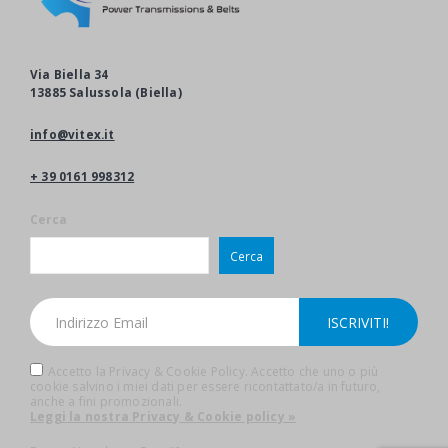
Via Biella 34
13885 Salussola (Biella)
info@vitex.it
+ 39 0161 998312
Cerca
Cerca
Accetto la Privacy & Cookie Policy. Accetto che uno o più
cookie salvino i miei dati per essere ricontattato/a in futuro,
anche a fini promozionali.
Leggi la nostra Privacy & Cookie policy »