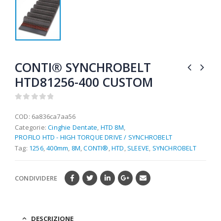
CONTI® SYNCHROBELT
HTD81256-400 CUSTOM
0
out of 5
COD:
6a836ca7aa56
Categorie:
Cinghie Dentate
,
HTD 8M
,
PROFILO HTD - HIGH TORQUE DRIVE / SYNCHROBELT
Tag:
1256
,
400mm
,
8M
,
CONTI®
,
HTD
,
SLEEVE
,
SYNCHROBELT
CONDIVIDERE
DESCRIZIONE