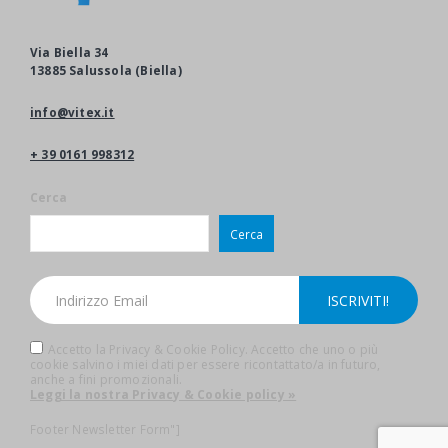
Via Biella 34
13885 Salussola (Biella)
info@vitex.it
+ 39 0161 998312
Cerca
Cerca
Accetto la Privacy & Cookie Policy. Accetto che uno o più
cookie salvino i miei dati per essere ricontattato/a in futuro,
anche a fini promozionali.
Leggi la nostra Privacy & Cookie policy »
Footer Newsletter Form"]