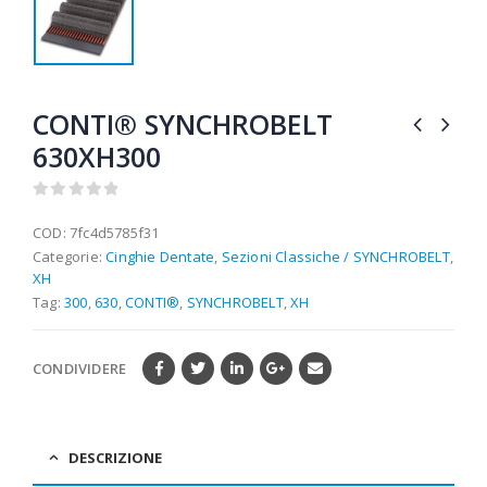
CONTI® SYNCHROBELT
630XH300
0
out of 5
COD:
7fc4d5785f31
Categorie:
Cinghie Dentate
,
Sezioni Classiche / SYNCHROBELT
,
XH
Tag:
300
,
630
,
CONTI®
,
SYNCHROBELT
,
XH
CONDIVIDERE
DESCRIZIONE