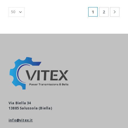
1
2
Via Biella 34
13885 Salussola (Biella)
info@vitex.it