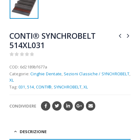
CONTI® SYNCHROBELT
514XL031
0
out of 5
COD:
6d2189bf677a
Categorie:
Cinghie Dentate
,
Sezioni Classiche / SYNCHROBELT
,
XL
Tag:
031
,
514
,
CONTI®
,
SYNCHROBELT
,
XL
CONDIVIDERE
DESCRIZIONE