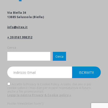
Via Biella 34
13885 Salussola (Biella)
info@vitex.it
+ 39 0161 998312
Cerca
Cerca
Accetto la Privacy & Cookie Policy. Accetto che uno o più
cookie salvino i miei dati per essere ricontattato/a in futuro,
anche a fini promozionali.
Leggi la nostra Privacy & Cookie policy »
Footer Newsletter Form"]