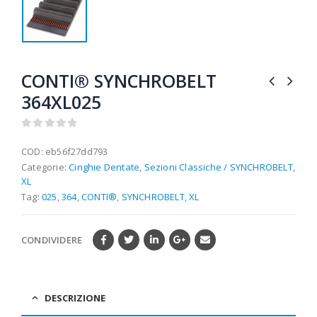
CONTI® SYNCHROBELT
364XL025
0
out of 5
COD:
eb56f27dd793
Categorie:
Cinghie Dentate
,
Sezioni Classiche / SYNCHROBELT
,
XL
Tag:
025
,
364
,
CONTI®
,
SYNCHROBELT
,
XL
CONDIVIDERE
DESCRIZIONE