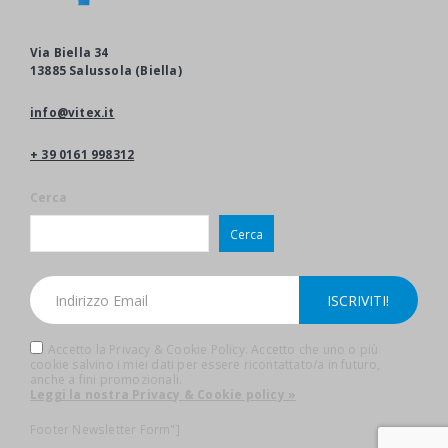
Via Biella 34
13885 Salussola (Biella)
info@vitex.it
+ 39 0161 998312
Cerca
Cerca
Accetto la Privacy & Cookie Policy. Accetto che uno o più
cookie salvino i miei dati per essere ricontattato/a in futuro,
anche a fini promozionali.
Leggi la nostra Privacy & Cookie policy »
Footer Newsletter Form"]