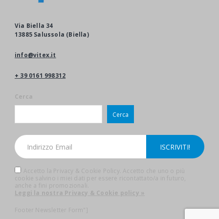
Via Biella 34
13885 Salussola (Biella)
info@vitex.it
+ 39 0161 998312
Cerca
Cerca
Accetto la Privacy & Cookie Policy. Accetto che uno o più
cookie salvino i miei dati per essere ricontattato/a in futuro,
anche a fini promozionali.
Leggi la nostra Privacy & Cookie policy »
Footer Newsletter Form"]