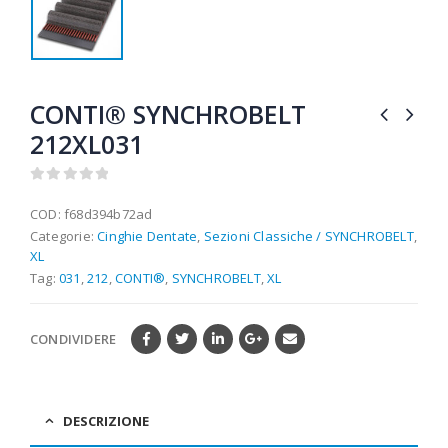
CONTI® SYNCHROBELT
212XL031
0
out of 5
COD:
f68d394b72ad
Categorie:
Cinghie Dentate
,
Sezioni Classiche / SYNCHROBELT
,
XL
Tag:
031
,
212
,
CONTI®
,
SYNCHROBELT
,
XL
CONDIVIDERE
DESCRIZIONE