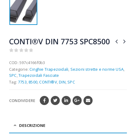
CONTI®V DIN 7753 SPC8500
0
out of 5
COD:
597c4166f0b3
Categorie:
Cinghie Trapezoidali
,
Sezioni strette e norme USA
,
SPC
,
Trapezoidali Fasciate
Tag:
7753
,
8500
,
CONTI®V
,
DIN
,
SPC
CONDIVIDERE
DESCRIZIONE