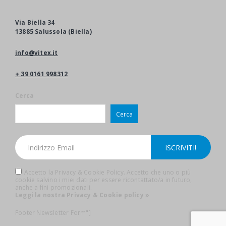
Via Biella 34
13885 Salussola (Biella)
info@vitex.it
+ 39 0161 998312
Cerca
Cerca
Accetto la Privacy & Cookie Policy. Accetto che uno o più
cookie salvino i miei dati per essere ricontattato/a in futuro,
anche a fini promozionali.
Leggi la nostra Privacy & Cookie policy »
Footer Newsletter Form"]