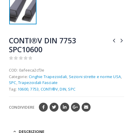
CONTI®V DIN 7753
SPC10600
0
out of 5
COD:
0afeeca2cf3e
Categorie:
Cinghie Trapezoidali
,
Sezioni strette e norme USA
,
SPC
,
Trapezoidali Fasciate
Tag:
10600
,
7753
,
CONTI®V
,
DIN
,
SPC
CONDIVIDERE
DESCRIZIONE