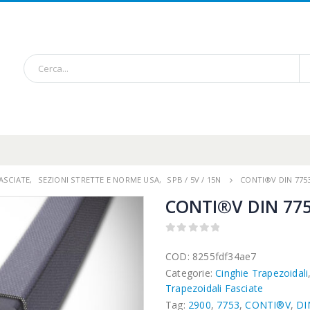
ASCIATE
,
SEZIONI STRETTE E NORME USA
,
SPB / 5V / 15N
CONTI®V DIN 775
CONTI®V DIN 775
0
out of 5
COD:
8255fdf34ae7
Categorie:
Cinghie Trapezoidali
Trapezoidali Fasciate
Tag:
2900
,
7753
,
CONTI®V
,
DI