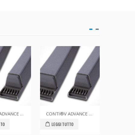
CONTI®V ADVANCE SPZ1587CR
CONTI®V ADVANCE SPZ1700CR
TTO
LEGGI TUTTO
LEGGI T