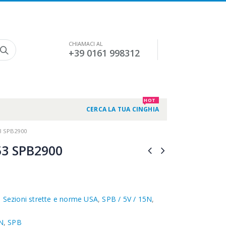
CHIAMACI AL
+39 0161 998312
HOT
CERCA LA TUA CINGHIA
3 SPB2900
3 SPB2900
,
Sezioni strette e norme USA
,
SPB / 5V / 15N
,
N
,
SPB