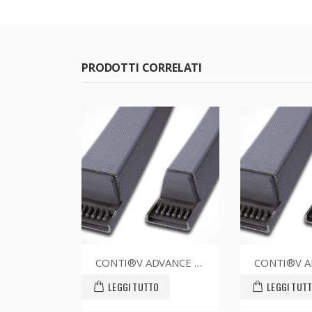
PRODOTTI CORRELATI
CONTI®V ADVANCE SPZ1337CR
CONTI®V ADVANCE SPZ1412CR
O
LEGGI TUTTO
LEGGI TUT