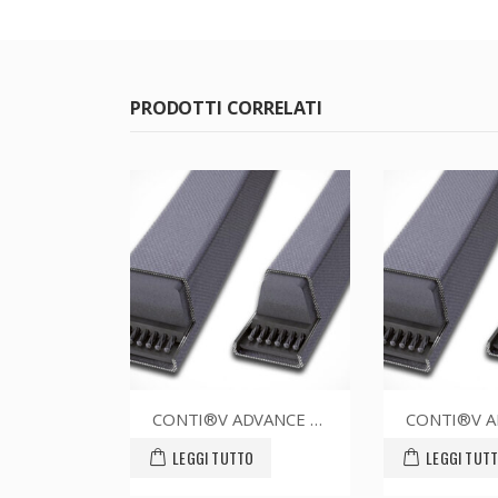
PRODOTTI CORRELATI
CONTI®V ADVANCE SPZ1762CR
CONTI®V ADVANCE SPZ1487CR
O
LEGGI TUTTO
LEGGI TUT