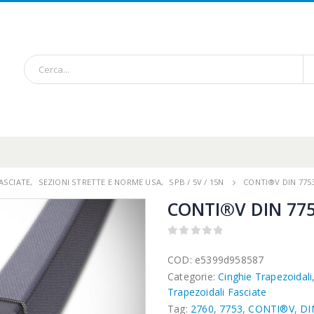
ASCIATE
,
SEZIONI STRETTE E NORME USA
,
SPB / 5V / 15N
CONTI®V DIN 775
CONTI®V DIN 775
0
out of 5
COD:
e5399d958587
Categorie:
Cinghie Trapezoidali
Trapezoidali Fasciate
Tag:
2760
,
7753
,
CONTI®V
,
DI