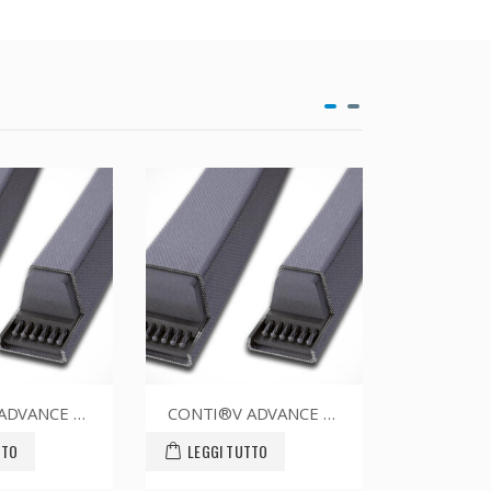
CONTI®V ADVANCE SPZ1687CR
CONTI®V ADVANCE SPZ1662CR
TTO
LEGGI TUTTO
LEGGI T