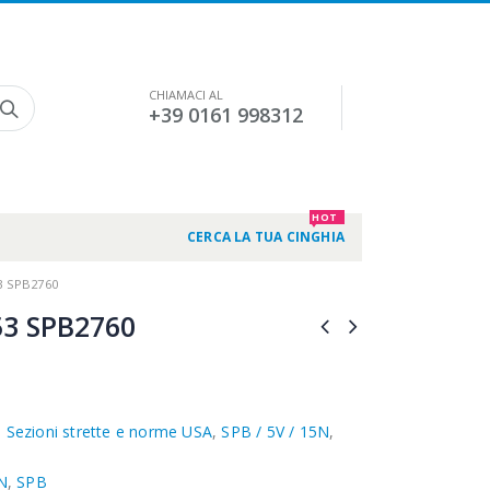
CHIAMACI AL
+39 0161 998312
HOT
CERCA LA TUA CINGHIA
3 SPB2760
3 SPB2760
,
Sezioni strette e norme USA
,
SPB / 5V / 15N
,
N
,
SPB