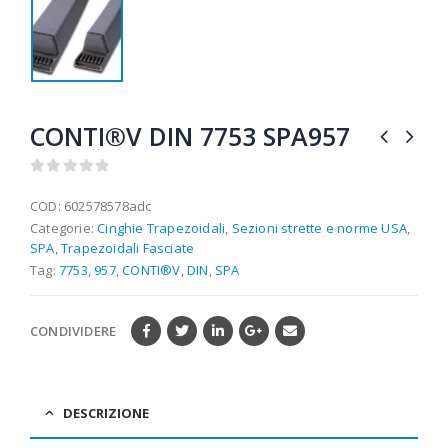
CONTI®V DIN 7753 SPA957
0
out of 5
COD:
602578578adc
Categorie:
Cinghie Trapezoidali
,
Sezioni strette e norme USA
,
SPA
,
Trapezoidali Fasciate
Tag:
7753
,
957
,
CONTI®V
,
DIN
,
SPA
CONDIVIDERE
DESCRIZIONE