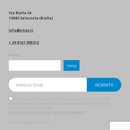
Via Biella 34
13885 Salussola (Biella)
info@vitex.it
+ 39 0161 998312
Cerca
Cerca
Accetto la Privacy & Cookie Policy. Accetto che uno o più
cookie salvino i miei dati per essere ricontattato/a in futuro,
anche a fini promozionali.
Leggi la nostra Privacy & Cookie policy »
Footer Newsletter Form"]