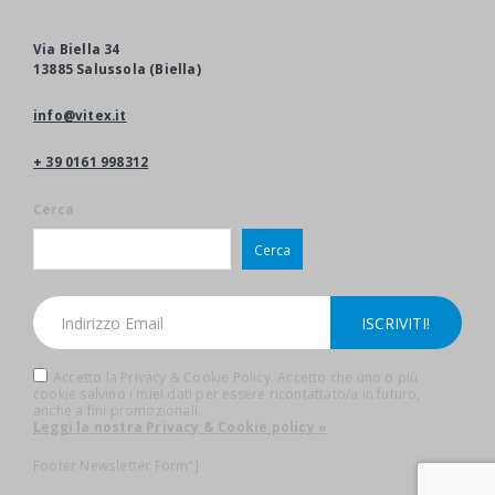
Via Biella 34
13885 Salussola (Biella)
info@vitex.it
+ 39 0161 998312
Cerca
Cerca
Accetto la Privacy & Cookie Policy. Accetto che uno o più
cookie salvino i miei dati per essere ricontattato/a in futuro,
anche a fini promozionali.
Leggi la nostra Privacy & Cookie policy »
Footer Newsletter Form"]