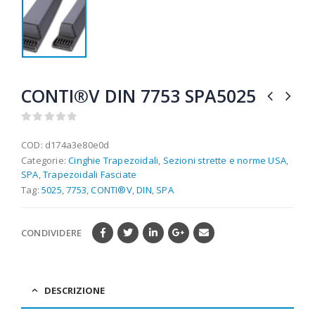
CONTI®V DIN 7753 SPA5025
0
out of 5
COD:
d174a3e80e0d
Categorie:
Cinghie Trapezoidali
,
Sezioni strette e norme USA
,
SPA
,
Trapezoidali Fasciate
Tag:
5025
,
7753
,
CONTI®V
,
DIN
,
SPA
CONDIVIDERE
DESCRIZIONE