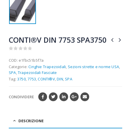
CONTI®V DIN 7753 SPA3750
0
out of 5
COD:
e1fbc51b5f7a
Categorie:
Cinghie Trapezoidali
,
Sezioni strette e norme USA
,
SPA
,
Trapezoidali Fasciate
Tag:
3750
,
7753
,
CONTI®V
,
DIN
,
SPA
CONDIVIDERE
DESCRIZIONE