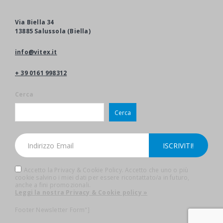
Via Biella 34
13885 Salussola (Biella)
info@vitex.it
+ 39 0161 998312
Cerca
Cerca
Accetto la Privacy & Cookie Policy. Accetto che uno o più
cookie salvino i miei dati per essere ricontattato/a in futuro,
anche a fini promozionali.
Leggi la nostra Privacy & Cookie policy »
Footer Newsletter Form"]