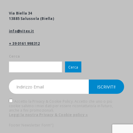
Via Biella 34
13885 Salussola (Biella)
info@vitex.it
+ 39 0161 998312
Cerca
Cerca
Accetto la Privacy & Cookie Policy. Accetto che uno o più
cookie salvino i miei dati per essere ricontattato/a in futuro,
anche a fini promozionali.
Leggi la nostra Privacy & Cookie policy »
Footer Newsletter Form"]