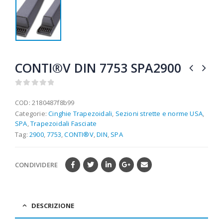
CONTI®V DIN 7753 SPA2900
0
out of 5
COD:
2180487f8b99
Categorie:
Cinghie Trapezoidali
,
Sezioni strette e norme USA
,
SPA
,
Trapezoidali Fasciate
Tag:
2900
,
7753
,
CONTI®V
,
DIN
,
SPA
CONDIVIDERE
DESCRIZIONE