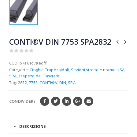
CONTI®V DIN 7753 SPA2832
0
out of 5
COD:
b7a61d7aedff
Categorie:
Cinghie Trapezoidali
,
Sezioni strette e norme USA
,
SPA
,
Trapezoidali Fasciate
Tag:
2832
,
7753
,
CONTI®V
,
DIN
,
SPA
CONDIVIDERE
DESCRIZIONE