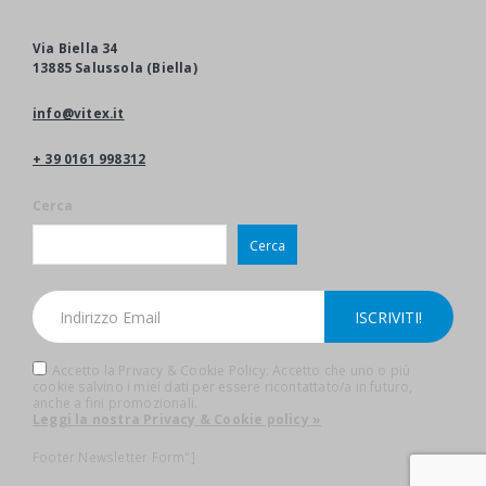
Via Biella 34
13885 Salussola (Biella)
info@vitex.it
+ 39 0161 998312
Cerca
Cerca
Accetto la Privacy & Cookie Policy. Accetto che uno o più
cookie salvino i miei dati per essere ricontattato/a in futuro,
anche a fini promozionali.
Leggi la nostra Privacy & Cookie policy »
Footer Newsletter Form"]