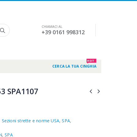
CHIAMACI AL
+39 0161 998312
HOT
CERCA LA TUA CINGHIA
3 SPA1107
,
Sezioni strette e norme USA
,
SPA
,
N
,
SPA