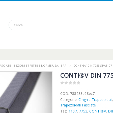
ASCIATE
,
SEZIONI STRETTE E NORME USA
,
SPA
CONTI®V DIN 7753 SPA1107
CONTI®V DIN 775
0
out of 5
COD:
788283d68ec7
Categorie:
Cinghie Trapezoidali
Trapezoidali Fasciate
Tag:
1107
,
7753
,
CONTI®V
,
DI