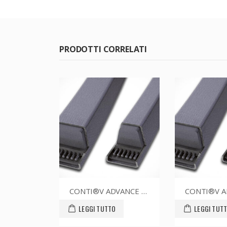
PRODOTTI CORRELATI
CONTI®V ADVANCE SPZ1312CR
CONTI®V ADVANCE SPZ1687CR
O
LEGGI TUTTO
LEGGI TU