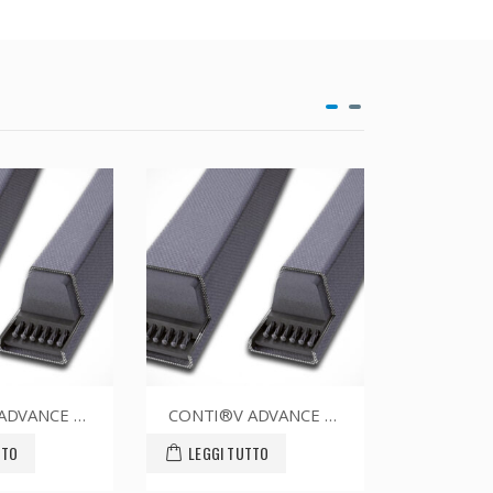
CONTI®V ADVANCE SPZ1662CR
CONTI®V ADVANCE SPZ1337CR
UTTO
LEGGI TUTTO
LEGGI 