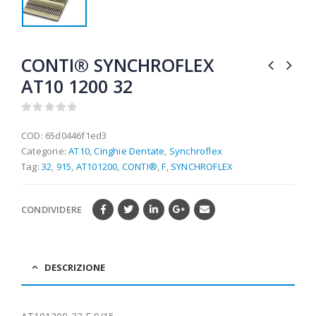
CONTI® SYNCHROFLEX
AT10 1200 32
0
out of 5
COD:
65d0446f1ed3
Categorie:
AT10
,
Cinghie Dentate
,
Synchroflex
Tag:
32
,
915
,
AT101200
,
CONTI®
,
F
,
SYNCHROFLEX
CONDIVIDERE
DESCRIZIONE