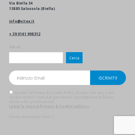
Via Biella 34
13885 Salussola (Biella)
info@vitex.it
+ 39 0161 998312
Cerca
Cerca
Accetto la Privacy & Cookie Policy. Accetto che uno o più
cookie salvino i miei dati per essere ricontattato/a in futuro,
anche a fini promozionali.
Leggi la nostra Privacy & Cookie policy »
Footer Newsletter Form"]