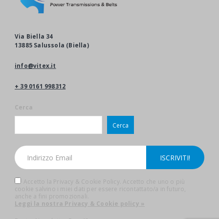
Via Biella 34
13885 Salussola (Biella)
info@vitex.it
+ 39 0161 998312
Cerca
Cerca
Accetto la Privacy & Cookie Policy. Accetto che uno o più
cookie salvino i miei dati per essere ricontattato/a in futuro,
anche a fini promozionali.
Leggi la nostra Privacy & Cookie policy »