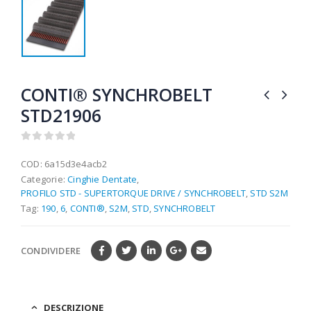
CONTI® SYNCHROBELT
STD21906
0
out of 5
COD:
6a15d3e4acb2
Categorie:
Cinghie Dentate
,
PROFILO STD - SUPERTORQUE DRIVE / SYNCHROBELT
,
STD S2M
Tag:
190
,
6
,
CONTI®
,
S2M
,
STD
,
SYNCHROBELT
CONDIVIDERE
DESCRIZIONE