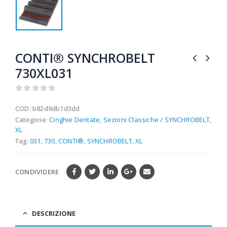
CONTI® SYNCHROBELT
730XL031
0
out of 5
COD:
b82d9db1d3dd
Categorie:
Cinghie Dentate
,
Sezioni Classiche / SYNCHROBELT
,
XL
Tag:
031
,
730
,
CONTI®
,
SYNCHROBELT
,
XL
CONDIVIDERE
DESCRIZIONE