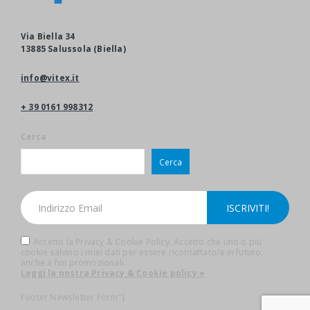
Via Biella 34
13885 Salussola (Biella)
info@vitex.it
+ 39 0161 998312
Cerca
Cerca
Accetto la Privacy & Cookie Policy. Accetto che uno o più
cookie salvino i miei dati per essere ricontattato/a in futuro,
anche a fini promozionali.
Leggi la nostra Privacy & Cookie policy »
Footer Newsletter Form"]