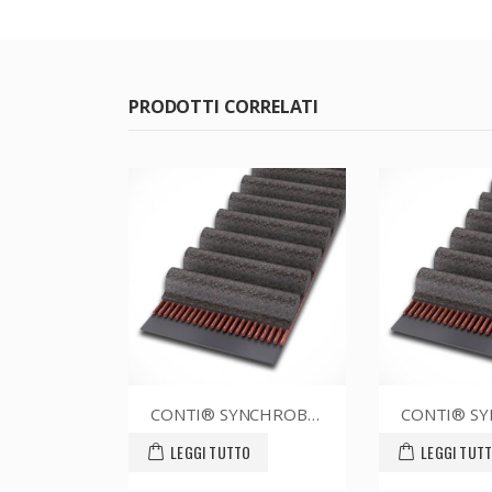
PRODOTTI CORRELATI
CONTI® SYNCHROBELT 86XL037
CONTI® SYNCHROBELT 88XL037
O
LEGGI TUTTO
LEGGI TUT