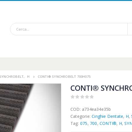
/ SYNCHROBELT
,
H
CONTI® SYNCHROBELT 700H075
CONTI® SYNCHRO
0
out of 5
COD:
a734ea34e35b
Categorie:
Cinghie Dentate
,
H
,
Tag:
075
,
700
,
CONTI®
,
H
,
SY