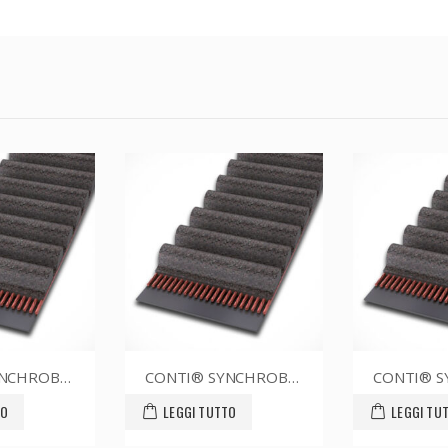
CONTI® SYNCHROBELT 70XL031
CONTI® SYNCHROBELT 54XL-400 CUSTOM
TO
LEGGI TUTTO
LEGGI TU