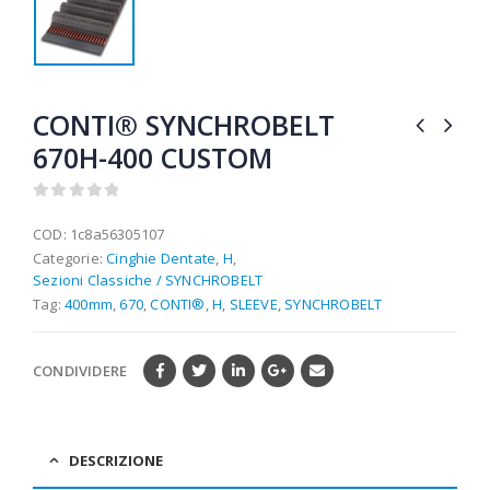
CONTI® SYNCHROBELT
670H-400 CUSTOM
0
out of 5
COD:
1c8a56305107
Categorie:
Cinghie Dentate
,
H
,
Sezioni Classiche / SYNCHROBELT
Tag:
400mm
,
670
,
CONTI®
,
H
,
SLEEVE
,
SYNCHROBELT
CONDIVIDERE
DESCRIZIONE