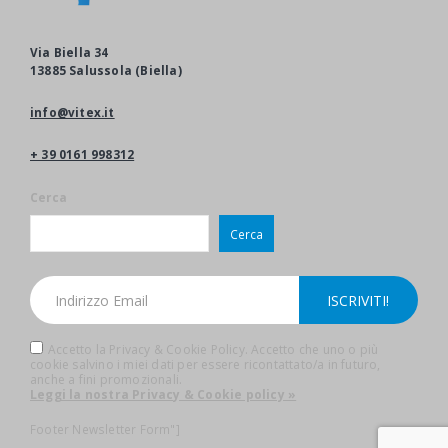
Via Biella 34
13885 Salussola (Biella)
info@vitex.it
+ 39 0161 998312
Cerca
Cerca
Accetto la Privacy & Cookie Policy. Accetto che uno o più
cookie salvino i miei dati per essere ricontattato/a in futuro,
anche a fini promozionali.
Leggi la nostra Privacy & Cookie policy »
Footer Newsletter Form"]