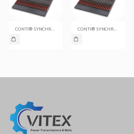
CONTI® SYNCHROBELT 80XL037
CONTI® SYNCHROBELT 86XL CUSTOM