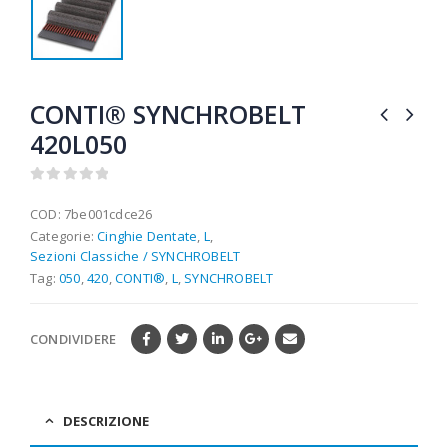
CONTI® SYNCHROBELT
420L050
0
out of 5
COD:
7be001cdce26
Categorie:
Cinghie Dentate
,
L
,
Sezioni Classiche / SYNCHROBELT
Tag:
050
,
420
,
CONTI®
,
L
,
SYNCHROBELT
CONDIVIDERE
DESCRIZIONE