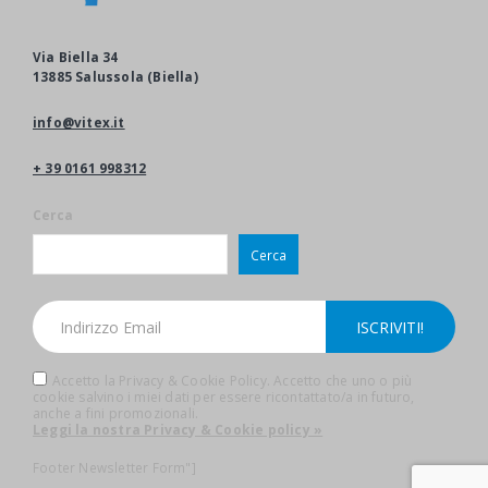
Via Biella 34
13885 Salussola (Biella)
info@vitex.it
+ 39 0161 998312
Cerca
Cerca
Accetto la Privacy & Cookie Policy. Accetto che uno o più
cookie salvino i miei dati per essere ricontattato/a in futuro,
anche a fini promozionali.
Leggi la nostra Privacy & Cookie policy »
Footer Newsletter Form"]