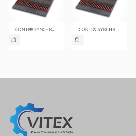
CONTI® SYNCHROBELT 88XL037
CONTI® SYNCHROBELT 70XL CUSTOM