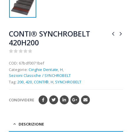
CONTI® SYNCHROBELT
420H200
0
out of 5
COD:
67bdf0071bef
Categorie:
Cinghie Dentate
,
H
,
Sezioni Classiche / SYNCHROBELT
Tag:
200
,
420
,
CONTI®
,
H
,
SYNCHROBELT
CONDIVIDERE
DESCRIZIONE