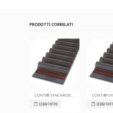
PRODOTTI CORRELATI
CONTI® SYNCHROBELT 88XL037
CONTI® SYNCHROBELT 60XL-760 CUSTOM
O
LEGGI TUTTO
LEGGI TUT