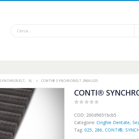
/ SYNCHROBELT
,
XL
CONTI® SYNCHROBELT 286XL025
CONTI® SYNCHRO
0
out of 5
COD:
200d9651bcb5
Categorie:
Cinghie Dentate
,
Se
Tag:
025
,
286
,
CONTI®
,
SYNC