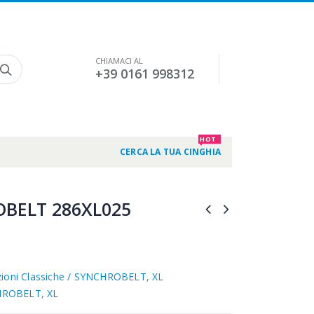
CHIAMACI AL
+39 0161 998312
HOT
CERCA LA TUA CINGHIA
BELT 286XL025
zioni Classiche / SYNCHROBELT
,
XL
HROBELT
,
XL