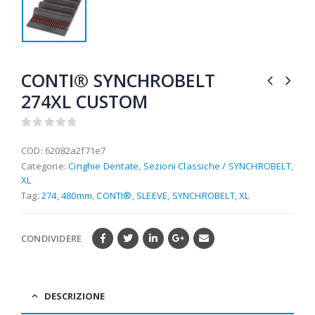
CONTI® SYNCHROBELT
274XL CUSTOM
0
out of 5
COD:
62082a2f71e7
Categorie:
Cinghie Dentate
,
Sezioni Classiche / SYNCHROBELT
,
XL
Tag:
274
,
480mm
,
CONTI®
,
SLEEVE
,
SYNCHROBELT
,
XL
CONDIVIDERE
DESCRIZIONE