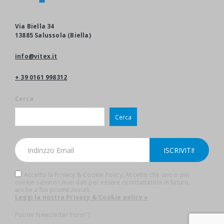
Via Biella 34
13885 Salussola (Biella)
info@vitex.it
+ 39 0161 998312
Cerca
Cerca
Accetto la Privacy & Cookie Policy. Accetto che uno o più
cookie salvino i miei dati per essere ricontattato/a in futuro,
anche a fini promozionali.
Leggi la nostra Privacy & Cookie policy »
Footer Newsletter Form"]