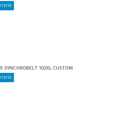
I TUTTO
® SYNCHROBELT 102XL CUSTOM
I TUTTO