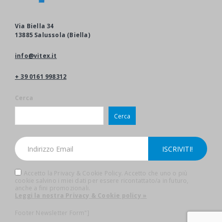
Via Biella 34
13885 Salussola (Biella)
info@vitex.it
+ 39 0161 998312
Cerca
Cerca
Accetto la Privacy & Cookie Policy. Accetto che uno o più
cookie salvino i miei dati per essere ricontattato/a in futuro,
anche a fini promozionali.
Leggi la nostra Privacy & Cookie policy »
Footer Newsletter Form"]