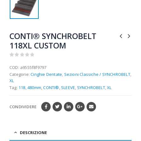
CONTI® SYNCHROBELT
118XL CUSTOM
0
out of 5
COD:
a9555f8f9797
Categorie:
Cinghie Dentate
,
Sezioni Classiche / SYNCHROBELT
,
XL
Tag:
118
,
480mm
,
CONTI®
,
SLEEVE
,
SYNCHROBELT
,
XL
CONDIVIDERE
DESCRIZIONE