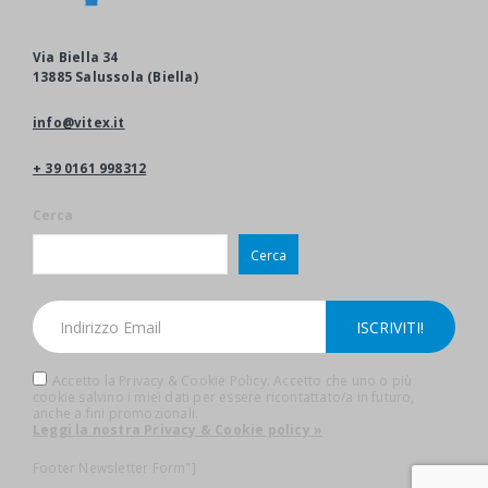
Via Biella 34
13885 Salussola (Biella)
info@vitex.it
+ 39 0161 998312
Cerca
Cerca
Accetto la Privacy & Cookie Policy. Accetto che uno o più
cookie salvino i miei dati per essere ricontattato/a in futuro,
anche a fini promozionali.
Leggi la nostra Privacy & Cookie policy »
Footer Newsletter Form"]