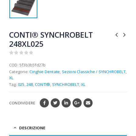
CONTI® SYNCHROBELT
248XL025
0
out of 5
COD:
5f3b3b5fd27b
Categorie:
Cinghie Dentate
,
Sezioni Classiche / SYNCHROBELT
,
XL
Tag:
025
,
248
,
CONTI®
,
SYNCHROBELT
,
XL
CONDIVIDERE
DESCRIZIONE