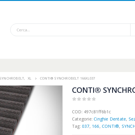
/ SYNCHROBELT
,
XL
CONTI® SYNCHROBELT 166XL037
CONTI® SYNCHRO
0
out of 5
COD:
497c81ff6b1c
Categorie:
Cinghie Dentate
,
Se
Tag:
037
,
166
,
CONTI®
,
SYNC