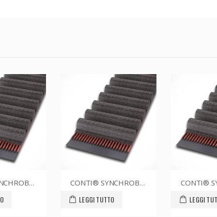
T 76XL037
CONTI® SYNCHROBELT 70XL037
LEGGI TUTTO
LEGGI TUTTO