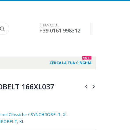
CHIAMACI AL
+39 0161 998312
HOT
CERCA LA TUA CINGHIA
BELT 166XL037
zioni Classiche / SYNCHROBELT
,
XL
HROBELT
,
XL