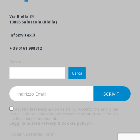
Via Biella 34
13885 Salussola (Biella)
info@vitex.it
+ 39 0161 998312
Cerca
Cerca
Accetto la Privacy & Cookie Policy. Accetto che uno o più
cookie salvino i miei dati per essere ricontattato/a in futuro,
anche a fini promozionali.
Leggi la nostra Privacy & Cookie policy »
Footer Newsletter Form"]