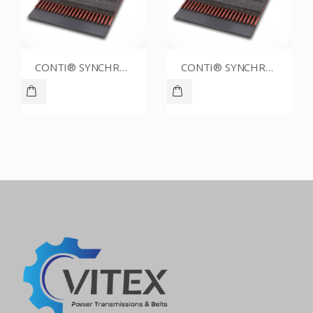
CONTI® SYNCHROBELT 54XL-400 CUSTOM
CONTI® SYNCHROBELT 76XL031