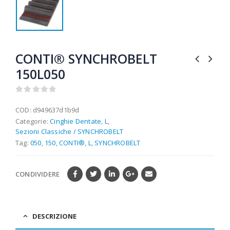
CONTI® SYNCHROBELT
150L050
0
out of 5
COD:
d949637d1b9d
Categorie:
Cinghie Dentate
,
L
,
Sezioni Classiche / SYNCHROBELT
Tag:
050
,
150
,
CONTI®
,
L
,
SYNCHROBELT
CONDIVIDERE
DESCRIZIONE