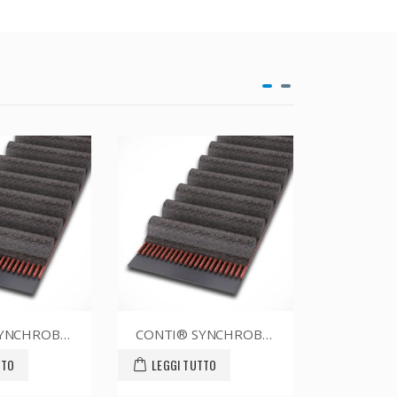
CONTI® SYNCHROBELT 54XL019
CONTI® SYNCHROBELT 88XL037
LEGGI TUTTO
LEGGI TUTTO