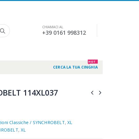
CHIAMACI AL
+39 0161 998312
HOT
CERCA LA TUA CINGHIA
BELT 114XL037
zioni Classiche / SYNCHROBELT
,
XL
HROBELT
,
XL