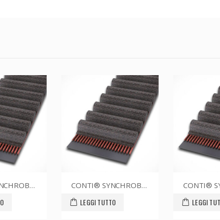
T 54XL012
CONTI® SYNCHROBELT 60XL-760 CUSTOM
LEGGI TUTTO
LEGGI TUTTO