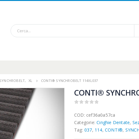
/ SYNCHROBELT
,
XL
CONTI® SYNCHROBELT 114XL037
CONTI® SYNCHRO
0
out of 5
COD:
cef36a0a57ca
Categorie:
Cinghie Dentate
,
Se
Tag:
037
,
114
,
CONTI®
,
SYNC