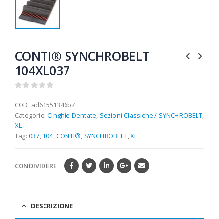
CONTI® SYNCHROBELT
104XL037
0
out of 5
COD:
ad61551346b7
Categorie:
Cinghie Dentate
,
Sezioni Classiche / SYNCHROBELT
,
XL
Tag:
037
,
104
,
CONTI®
,
SYNCHROBELT
,
XL
CONDIVIDERE
DESCRIZIONE