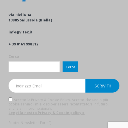
Via Biella 34
13885 Salussola (Biella)
info@vitex.it
+ 39 0161 998312
Cerca
Cerca
Accetto la Privacy & Cookie Policy. Accetto che uno o più
cookie salvino i miei dati per essere ricontattato/a in futuro,
anche a fini promozionali.
Leggi la nostra Privacy & Cookie policy »
Footer Newsletter Form"]