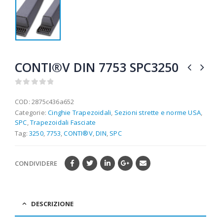
CONTI®V DIN 7753 SPC3250
0
out of 5
COD:
2875c436a652
Categorie:
Cinghie Trapezoidali
,
Sezioni strette e norme USA
,
SPC
,
Trapezoidali Fasciate
Tag:
3250
,
7753
,
CONTI®V
,
DIN
,
SPC
CONDIVIDERE
DESCRIZIONE