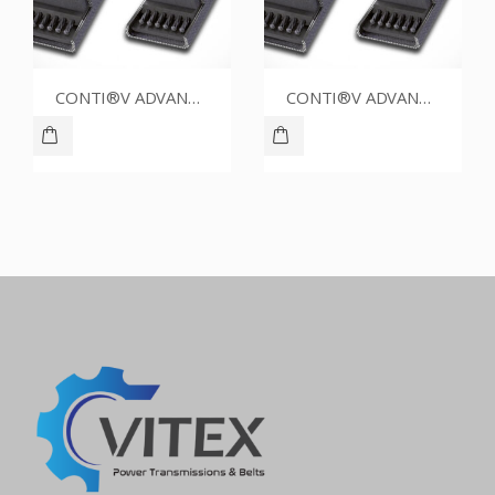
CONTI®V ADVANCE SPZ1762CR
CONTI®V ADVANCE SPZ1500CR
CONTI