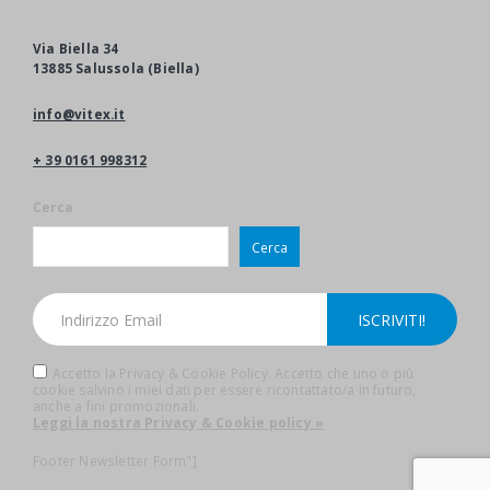
Via Biella 34
13885 Salussola (Biella)
info@vitex.it
+ 39 0161 998312
Cerca
Cerca
Accetto la Privacy & Cookie Policy. Accetto che uno o più
cookie salvino i miei dati per essere ricontattato/a in futuro,
anche a fini promozionali.
Leggi la nostra Privacy & Cookie policy »
Footer Newsletter Form"]