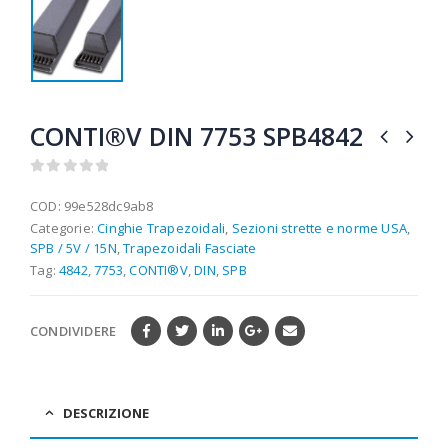
CONTI®V DIN 7753 SPB4842
0
out of 5
COD:
99e528dc9ab8
Categorie:
Cinghie Trapezoidali
,
Sezioni strette e norme USA
,
SPB / 5V / 15N
,
Trapezoidali Fasciate
Tag:
4842
,
7753
,
CONTI®V
,
DIN
,
SPB
CONDIVIDERE
DESCRIZIONE