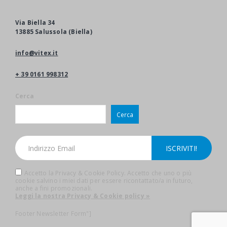
Via Biella 34
13885 Salussola (Biella)
info@vitex.it
+ 39 0161 998312
Cerca
Cerca
Accetto la Privacy & Cookie Policy. Accetto che uno o più
cookie salvino i miei dati per essere ricontattato/a in futuro,
anche a fini promozionali.
Leggi la nostra Privacy & Cookie policy »
Footer Newsletter Form"]