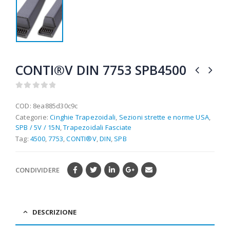
CONTI®V DIN 7753 SPB4500
0
out of 5
COD:
8ea885d30c9c
Categorie:
Cinghie Trapezoidali
,
Sezioni strette e norme USA
,
SPB / 5V / 15N
,
Trapezoidali Fasciate
Tag:
4500
,
7753
,
CONTI®V
,
DIN
,
SPB
CONDIVIDERE
DESCRIZIONE