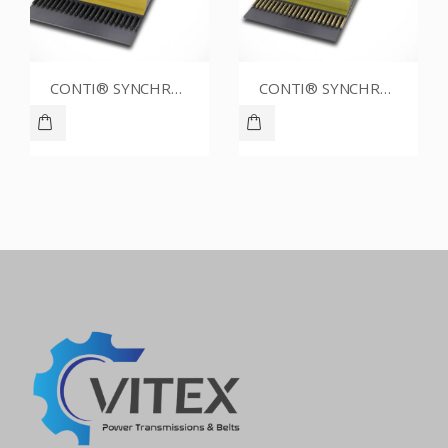
CONTI® SYNCHROCHAIN CARBON CTD 8M 2200 450 C CUSTOM
CONTI® SYNCHROCHAIN CTD 8M 2200 21