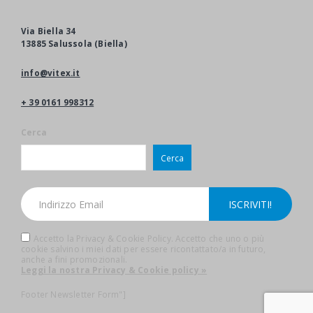
Via Biella 34
13885 Salussola (Biella)
info@vitex.it
+ 39 0161 998312
Cerca
Cerca
Accetto la Privacy & Cookie Policy. Accetto che uno o più
cookie salvino i miei dati per essere ricontattato/a in futuro,
anche a fini promozionali.
Leggi la nostra Privacy & Cookie policy »
Footer Newsletter Form"]