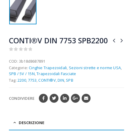
CONTI®V DIN 7753 SPB2200
0
out of 5
COD:
3b18d8687891
Categorie:
Cinghie Trapezoidali
,
Sezioni strette e norme USA
,
SPB / 5V / 15N
,
Trapezoidali Fasciate
Tag:
2200
,
7753
,
CONTI®V
,
DIN
,
SPB
CONDIVIDERE
DESCRIZIONE