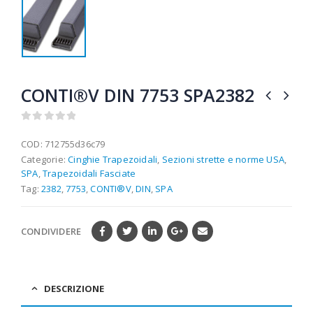
CONTI®V DIN 7753 SPA2382
0
out of 5
COD:
712755d36c79
Categorie:
Cinghie Trapezoidali
,
Sezioni strette e norme USA
,
SPA
,
Trapezoidali Fasciate
Tag:
2382
,
7753
,
CONTI®V
,
DIN
,
SPA
CONDIVIDERE
DESCRIZIONE