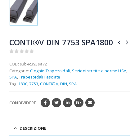
CONTI®V DIN 7753 SPA1800
0
out of 5
COD:
93b4c3939a72
Categorie:
Cinghie Trapezoidali
,
Sezioni strette e norme USA
,
SPA
,
Trapezoidali Fasciate
Tag:
1800
,
7753
,
CONTI®V
,
DIN
,
SPA
CONDIVIDERE
DESCRIZIONE