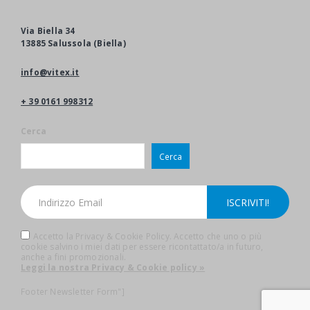
Via Biella 34
13885 Salussola (Biella)
info@vitex.it
+ 39 0161 998312
Cerca
Cerca
Accetto la Privacy & Cookie Policy. Accetto che uno o più
cookie salvino i miei dati per essere ricontattato/a in futuro,
anche a fini promozionali.
Leggi la nostra Privacy & Cookie policy »
Footer Newsletter Form"]