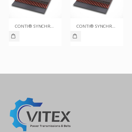
CONTI® SYNCHROBELT HTD8180020
CONTI® SYNCHROBELT HTD51800-400 CUSTOM