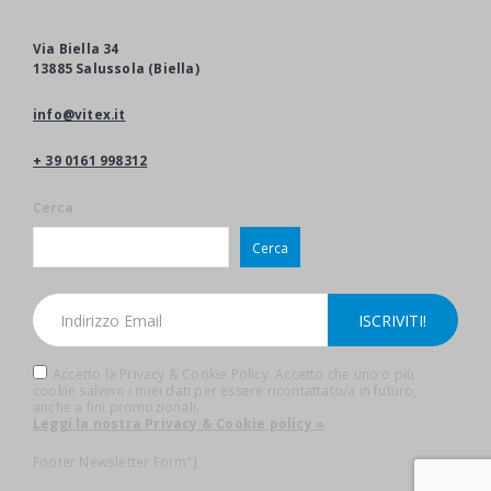
Via Biella 34
13885 Salussola (Biella)
info@vitex.it
+ 39 0161 998312
Cerca
Cerca
Accetto la Privacy & Cookie Policy. Accetto che uno o più
cookie salvino i miei dati per essere ricontattato/a in futuro,
anche a fini promozionali.
Leggi la nostra Privacy & Cookie policy »
Footer Newsletter Form"]