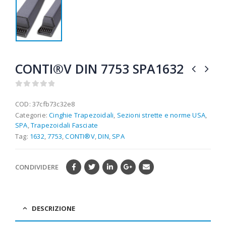
CONTI®V DIN 7753 SPA1632
0
out of 5
COD:
37cfb73c32e8
Categorie:
Cinghie Trapezoidali
,
Sezioni strette e norme USA
,
SPA
,
Trapezoidali Fasciate
Tag:
1632
,
7753
,
CONTI®V
,
DIN
,
SPA
CONDIVIDERE
DESCRIZIONE