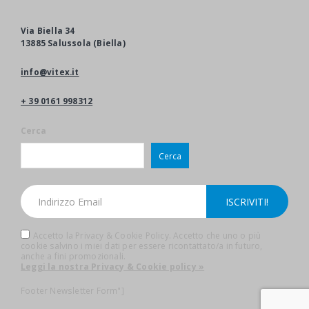
Via Biella 34
13885 Salussola (Biella)
info@vitex.it
+ 39 0161 998312
Cerca
Cerca
Accetto la Privacy & Cookie Policy. Accetto che uno o più
cookie salvino i miei dati per essere ricontattato/a in futuro,
anche a fini promozionali.
Leggi la nostra Privacy & Cookie policy »
Footer Newsletter Form"]