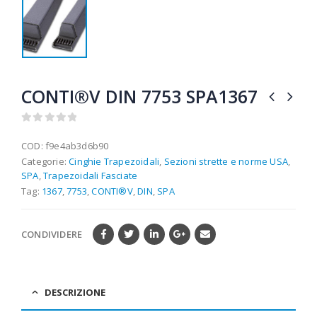
CONTI®V DIN 7753 SPA1367
0
out of 5
COD:
f9e4ab3d6b90
Categorie:
Cinghie Trapezoidali
,
Sezioni strette e norme USA
,
SPA
,
Trapezoidali Fasciate
Tag:
1367
,
7753
,
CONTI®V
,
DIN
,
SPA
CONDIVIDERE
DESCRIZIONE