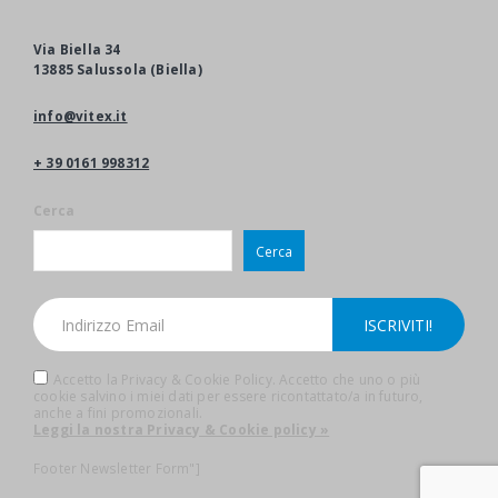
Via Biella 34
13885 Salussola (Biella)
info@vitex.it
+ 39 0161 998312
Cerca
Cerca
Accetto la Privacy & Cookie Policy. Accetto che uno o più
cookie salvino i miei dati per essere ricontattato/a in futuro,
anche a fini promozionali.
Leggi la nostra Privacy & Cookie policy »
Footer Newsletter Form"]