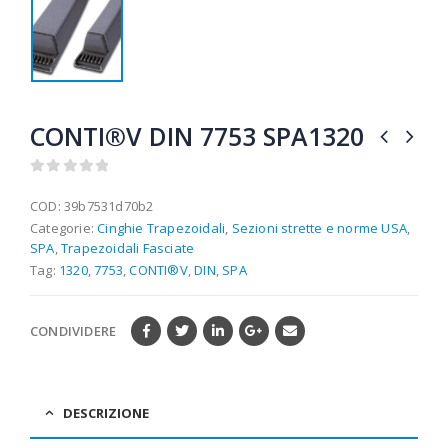
CONTI®V DIN 7753 SPA1320
0
out of 5
COD:
39b7531d70b2
Categorie:
Cinghie Trapezoidali
,
Sezioni strette e norme USA
,
SPA
,
Trapezoidali Fasciate
Tag:
1320
,
7753
,
CONTI®V
,
DIN
,
SPA
CONDIVIDERE
DESCRIZIONE