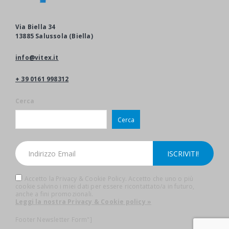
Via Biella 34
13885 Salussola (Biella)
info@vitex.it
+ 39 0161 998312
Cerca
Cerca
Accetto la Privacy & Cookie Policy. Accetto che uno o più
cookie salvino i miei dati per essere ricontattato/a in futuro,
anche a fini promozionali.
Leggi la nostra Privacy & Cookie policy »
Footer Newsletter Form"]