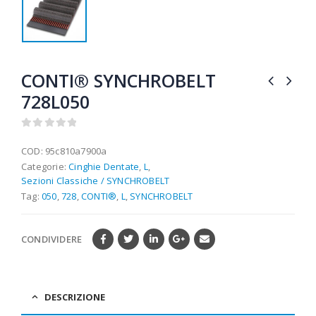
CONTI® SYNCHROBELT
728L050
0
out of 5
COD:
95c810a7900a
Categorie:
Cinghie Dentate
,
L
,
Sezioni Classiche / SYNCHROBELT
Tag:
050
,
728
,
CONTI®
,
L
,
SYNCHROBELT
CONDIVIDERE
DESCRIZIONE