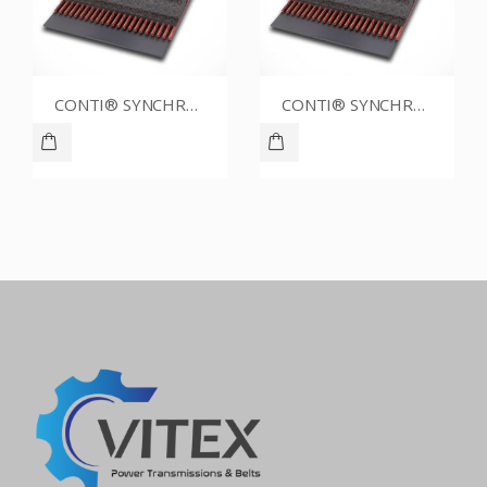
CONTI® SYNCHROBELT 76XL037
CONTI® SYNCHROBELT 80XL CUSTOM