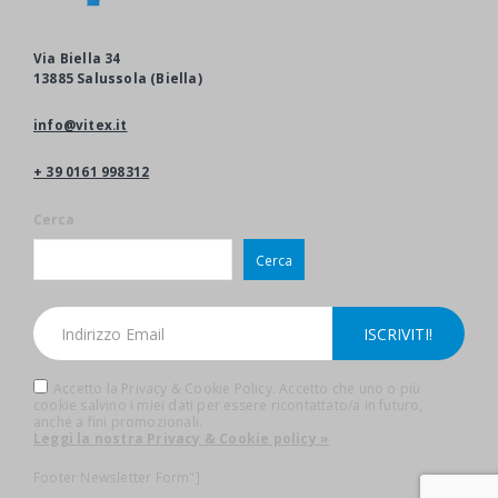
Via Biella 34
13885 Salussola (Biella)
info@vitex.it
+ 39 0161 998312
Cerca
Cerca
Accetto la Privacy & Cookie Policy. Accetto che uno o più
cookie salvino i miei dati per essere ricontattato/a in futuro,
anche a fini promozionali.
Leggi la nostra Privacy & Cookie policy »
Footer Newsletter Form"]