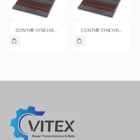
CONTI® SYNCHROBELT 76XL CUSTOM
CONTI® SYNCHROBELT 80XL037