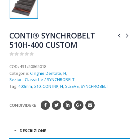
CONTI® SYNCHROBELT
510H-400 CUSTOM
0
out of 5
COD:
431c50865018
Categorie:
Cinghie Dentate
,
H
,
Sezioni Classiche / SYNCHROBELT
Tag:
400mm
,
510
,
CONTI®
,
H
,
SLEEVE
,
SYNCHROBELT
CONDIVIDERE
DESCRIZIONE