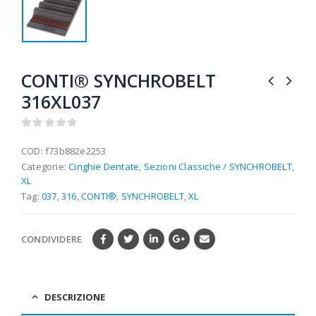
CONTI® SYNCHROBELT
316XL037
0
out of 5
COD:
f73b882e2253
Categorie:
Cinghie Dentate
,
Sezioni Classiche / SYNCHROBELT
,
XL
Tag:
037
,
316
,
CONTI®
,
SYNCHROBELT
,
XL
CONDIVIDERE
DESCRIZIONE