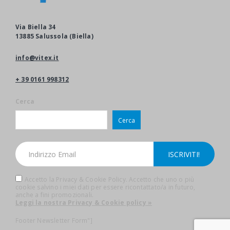
Via Biella 34
13885 Salussola (Biella)
info@vitex.it
+ 39 0161 998312
Cerca
Cerca
Accetto la Privacy & Cookie Policy. Accetto che uno o più
cookie salvino i miei dati per essere ricontattato/a in futuro,
anche a fini promozionali.
Leggi la nostra Privacy & Cookie policy »
Footer Newsletter Form"]