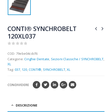
CONTI® SYNCHROBELT
120XL037
0
out of 5
COD:
79ebe04cdcf6
Categorie:
Cinghie Dentate
,
Sezioni Classiche / SYNCHROBELT
,
XL
Tag:
037
,
120
,
CONTI®
,
SYNCHROBELT
,
XL
CONDIVIDERE
DESCRIZIONE