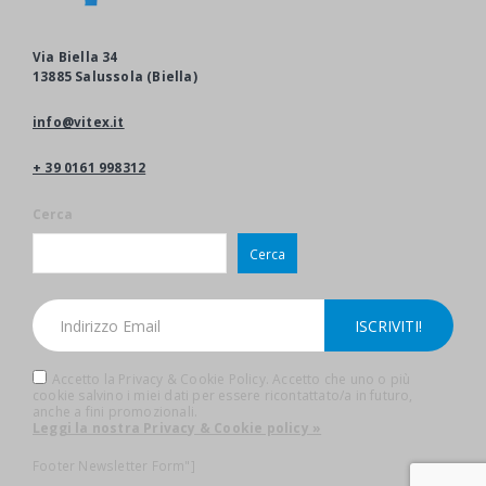
Via Biella 34
13885 Salussola (Biella)
info@vitex.it
+ 39 0161 998312
Cerca
Cerca
Accetto la Privacy & Cookie Policy. Accetto che uno o più
cookie salvino i miei dati per essere ricontattato/a in futuro,
anche a fini promozionali.
Leggi la nostra Privacy & Cookie policy »
Footer Newsletter Form"]